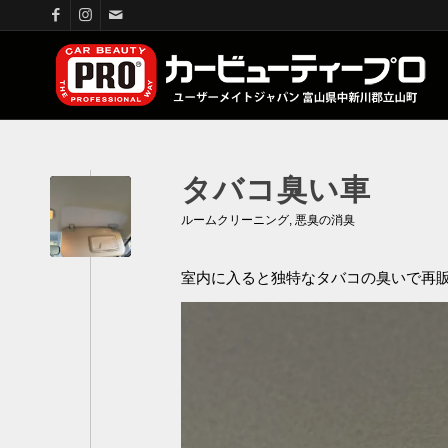
タバコ臭い車
ルームクリーニング
,
悪臭の消臭
室内に入ると独特なタバコの臭いで再