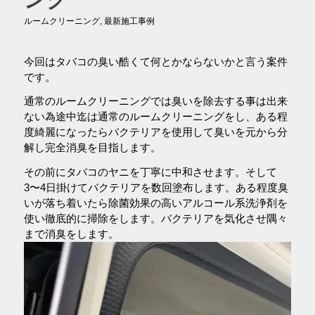
ルームクリーニング
,
最新施工事例
今回はタバコの臭い酷くて何とかならないかと言う案件
です。
通常のルームクリーニングでは臭いを除去する事は出来
ない為途中迄は通常のルームクリーニングをし、ある程
度綺麗になったらバクテリアを使用して臭いを元から分
解し完全消臭を目指します。
その前にタバコのヤニを丁寧に中和させます。そして
3〜4日掛けてバクテリアを数回塗布します。ある程度臭
いが落ち着いたら除菌効果の高いアルコール系洗浄剤を
使い徹底的に掃除をします。バクテリアを気化させ隅々
まで消臭をします。