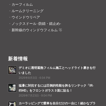
・
カーフィルム
・
ルームクリーニング
・
ウインドウリペア
・
ノックスドール -防錆・錆止め-
・
新幹線のウィンドウフィルム
等
新着情報
デミオに透明遮熱フィルム施工とヘッドライト磨きを行
いました
2026年8月3日 - 6:04 PM
猛暑に対抗するには圧倒的性能を誇るリンテック「IR-
85HD」をフロントガラス３面に貼る！
2026年7月23日 - 9:04 PM
カーラッピングで愛車を自分だけの一台に！細かなブラ