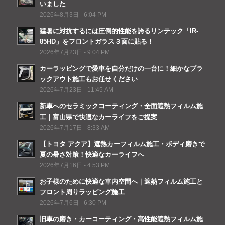
いました
2026年8月3日 - 6:04 PM
猛暑に対抗するには圧倒的性能を誇るリンテック「IR-
85HD」をフロントガラス３面に貼る！
2026年7月23日 - 9:04 PM
カーラッピングで愛車を自分だけの一台に！細かなブラ
ックアウト施工もお任せください
2026年7月23日 - 11:45 AM
新車へのセラミックコーティング・全面遮熱フィルム施
工｜富山県で快適なカーライフをご提案
2026年7月17日 - 8:33 AM
【トヨタ アクア】遮熱カーフィルム施工・ボディ磨きで
夏の暑さ対策！快適なカーライフへ
2026年7月16日 - 4:53 PM
お子様のために快適な車内空間へ｜遮熱フィルム施工と
フロント周りラッピング施工
2026年7月6日 - 6:30 PM
旧車の磨き・カーコーティング・高性能遮熱フィルム施