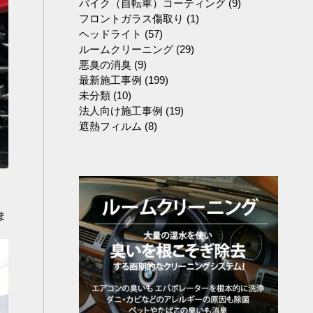
バイク（自転車）コーティング
(9)
フロントガラス傷取り
(1)
ヘッドライト
(57)
ルームクリーニング
(29)
悪臭の消臭
(9)
最新施工事例
(199)
未分類
(10)
法人向け施工事例
(19)
遮熱フィルム
(8)
ま