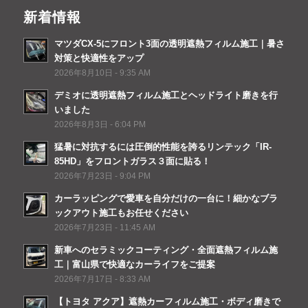
新着情報
マツダCX-5にフロント3面の透明遮熱フィルム施工｜暑さ
対策と快適性をアップ
2026年8月10日 - 9:35 AM
デミオに透明遮熱フィルム施工とヘッドライト磨きを行
いました
2026年8月3日 - 6:04 PM
猛暑に対抗するには圧倒的性能を誇るリンテック「IR-
85HD」をフロントガラス３面に貼る！
2026年7月23日 - 9:04 PM
カーラッピングで愛車を自分だけの一台に！細かなブラ
ックアウト施工もお任せください
2026年7月23日 - 11:45 AM
新車へのセラミックコーティング・全面遮熱フィルム施
工｜富山県で快適なカーライフをご提案
2026年7月17日 - 8:33 AM
【トヨタ アクア】遮熱カーフィルム施工・ボディ磨きで