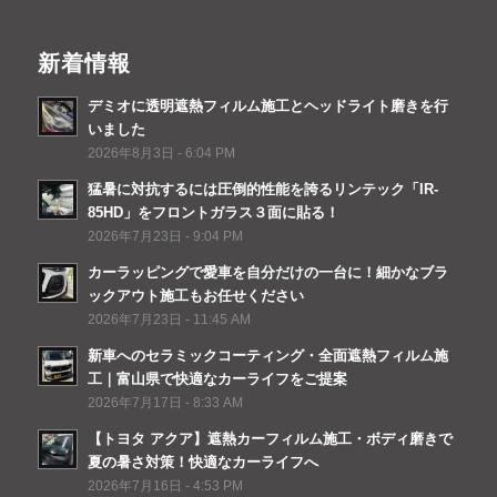
新着情報
デミオに透明遮熱フィルム施工とヘッドライト磨きを行
いました
2026年8月3日 - 6:04 PM
猛暑に対抗するには圧倒的性能を誇るリンテック「IR-
85HD」をフロントガラス３面に貼る！
2026年7月23日 - 9:04 PM
カーラッピングで愛車を自分だけの一台に！細かなブラ
ックアウト施工もお任せください
2026年7月23日 - 11:45 AM
新車へのセラミックコーティング・全面遮熱フィルム施
工｜富山県で快適なカーライフをご提案
2026年7月17日 - 8:33 AM
【トヨタ アクア】遮熱カーフィルム施工・ボディ磨きで
夏の暑さ対策！快適なカーライフへ
2026年7月16日 - 4:53 PM