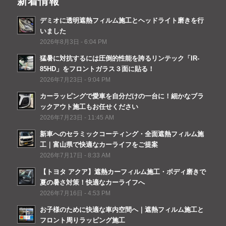
新着情報
デミオに透明遮熱フィルム施工とヘッドライト磨きを行
いました
2026年8月3日 - 6:04 PM
猛暑に対抗するには圧倒的性能を誇るリンテック「IR-
85HD」をフロントガラス３面に貼る！
2026年7月23日 - 9:04 PM
カーラッピングで愛車を自分だけの一台に！細かなブラ
ックアウト施工もお任せください
2026年7月23日 - 11:45 AM
新車へのセラミックコーティング・全面遮熱フィルム施
工｜富山県で快適なカーライフをご提案
2026年7月17日 - 8:33 AM
【トヨタ アクア】遮熱カーフィルム施工・ボディ磨きで
夏の暑さ対策！快適なカーライフへ
2026年7月16日 - 4:53 PM
お子様のために快適な車内空間へ｜遮熱フィルム施工と
フロント周りラッピング施工